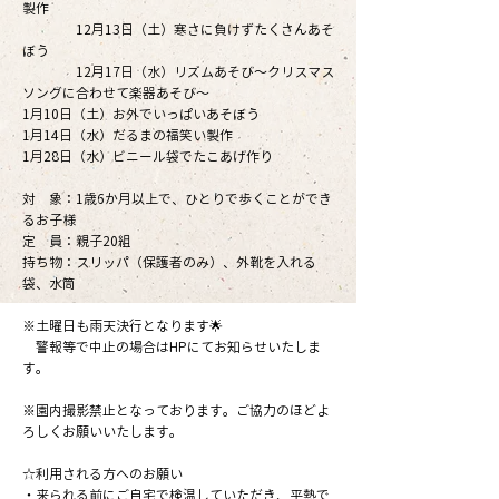
製作
12月13日（土）寒さに負けずたくさんあそ
ぼう
12月17日（水）リズムあそび～クリスマス
ソングに合わせて楽器あそび～
1月10日（土）お外でいっぱいあそぼう
1月14日（水）だるまの福笑い製作
1月28日（水）ビニール袋でたこあげ作り
対 象：1歳6か月以上で、ひとりで歩くことができ
るお子様
定 員：親子20組
持ち物：スリッパ（保護者のみ）、外靴を入れる
袋、水筒
※土曜日も雨天決行となります🌟
警報等で中止の場合はHPにてお知らせいたしま
す。
※園内撮影禁止となっております。ご協力のほどよ
ろしくお願いいたします。
☆利用される方へのお願い
・来られる前にご自宅で検温していただき、平熱で