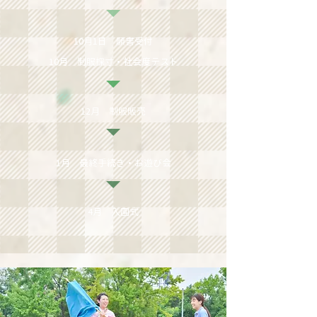
​10月1日 願書受付
​10月 制服採寸・社会度テスト
​12月 制服販売
1月 最終手続き・お遊び会
​4月 入園式