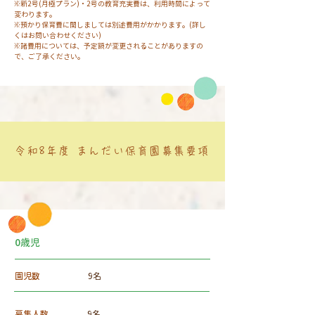
※新2号(月極
プラン)・2号の教育充実費は、利用時間によって
変わります。
※預かり保育費に関しましては別途費用がかかります。(詳し
くはお問い合わせください)
※諸費用については、予定額が変更されることがありますの
で、ご了承ください。
令和8年度 まんだい保育園募集要項
0歳児
園児数
9名
募集人数
9名