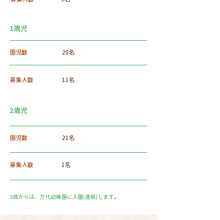
1歳児
園児数
20名
募集人数
11名
2歳児
園児数
21名
募集人数
1名
3歳からは、万代幼稚園に入園(進級)します。