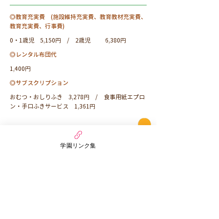
◎
​教育充実費 (施設維持充実費、教育教材充実費、
教育充実費、行事費)
0・1歳児 5,150円 /
2歳児
6,380
円
◎
​レンタル布団代
1,400円
◎
​サブスクリプション
おむつ・おしりふき 3,278円 / 食事用紙エプロ
ン・手口ふきサービス 1,361円
学園リンク集
令和8年度 まんだいぷちほいくえん
募集要項