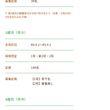
募集定員
​30名
※ 満3歳児の願書受付は令和7年10月より〈対象：令和5年4・
5月生まれのお子様〉
3歳児（年少）
生年月日
R4.4.2～R5.
4.1
保育認定
1号・新2号・2号
定員
100名
募集定員
​【1号】若干名
【2号】募集無し
4歳児（年中）