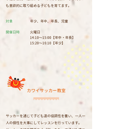
も意欲的に取り組める子どもを育てます。
対象
年少、年中、年長
、児童
開催日時
火曜日
14:10～15:00【年中・年長】
15:20～16:10【年少】
カワイサッカー教室
サッカーを通じて子ども達の協調性を養い、一人一
人の個性を大事にしてレッスンを行っています。