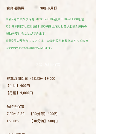
食育活動費
700円/月極
※新2号の預かり保育（8:00〜9:30及び13:30〜14:00を含
む）を利用ごとに月額11,300円を上限とし最大日額450円の
補助を受けることができます。
※新2号の預かりについては、人数制限があるためすべての方
をお受けできない場合もあります。
​２号児延長保育
標準時間保育
（18:30〜19:00）
【１回】400円
【月極】4,000円
短時間保育
7:30〜8:30 【30分毎】400円
16:30〜 【30分毎】400円