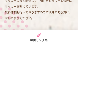
サッカーの技力関係なく「和」をもって子ども達に
サッカーを教えています。
無料体験も行っておりますのでご興味のある方は、
ぜひご参加ください。
対象
年中、年長
学園リンク集
開催日時
水曜日、木曜日
14:40～15:40
英語教室