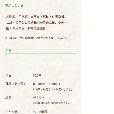
​実施しない日
​入園式、卒園式、日曜日・祝日・行事当日、
台風・災害などで幼稚園が定めた日​、夏季休
暇・年末年始・新年度準備日
​※行事後の代休日は就労証明書が必要となっています。
料金
１号児（新２号含む）預かり保育
単日
800円
月極（新２号）
8,000円〜16,300円
​※時間・利用月により変わります。
​延長
400円〜
​※詳細はお問い合わせください。
おやつ代
​40円/単日