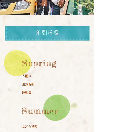
年間行事
​Supring
入園式
園外保育
​運動会
Summer
​ぶどう狩り