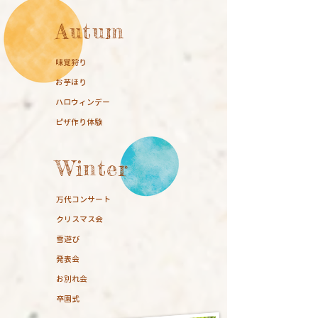
Autum
味覚狩り
お芋ほり
ハロウィンデー
​ピザ作り体験
Winter
万代コンサート
クリスマス会
雪遊び
発表会
お別れ会
​卒園式