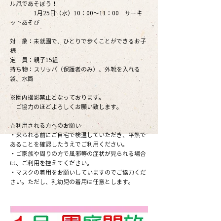
ル凧であそぼう！
1月25日（水）10：00～11：00 サーキ
ットあそび
対 象：未就園で、ひとりで歩くことができるお子
様
定 員：親子15組
持ち物：スリッパ（保護者のみ）、外靴を入れる
袋、水筒
※園内撮影禁止となっております。
ご協力のほどよろしくお願い致します。
☆利用される方へのお願い
・来られる前にご自宅で検温していただき、平熱で
あることを確認したうえでご利用ください。
・ご家族や周りの方で風邪等の症状が見られる場合
は、ご利用を控えてください。
・マスクの着用をお願いしていますのでご協力くだ
さい。ただし、乳幼児の着用は任意とします。