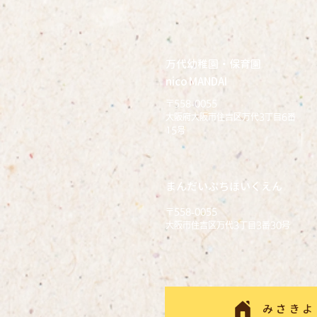
万代幼稚園・保育園
nico MANDAI
〒558-0055
大阪府大阪市住吉区万代3丁目6番
15号
まんだいぷちほいくえん
〒558-0055
大阪市住吉区万代3丁目3番30号
みさきよ