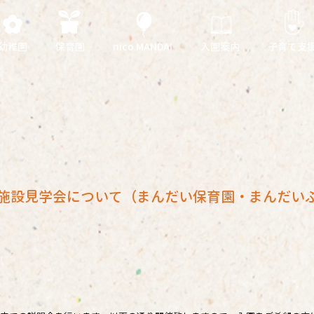
幼稚園
保育園
nico MANDAI
入園案内
子育て支
 施設見学会について（まんだい保育園・まんだい