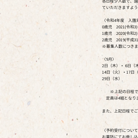
各日程少人数で、園
ていただきますよう
〈令和4年度 入園
0歳児 2021(令和3
1歳児 2020(令和2
2歳児 2019(平成3
※募集人数につき
〈9月〉
2日（木）・ 6日（
14日（火）・17日
29日（水）
※上記の日程で行
定員は4組となり
また、上記日程でご
〈予約受付について
お電話にてお申し込みく