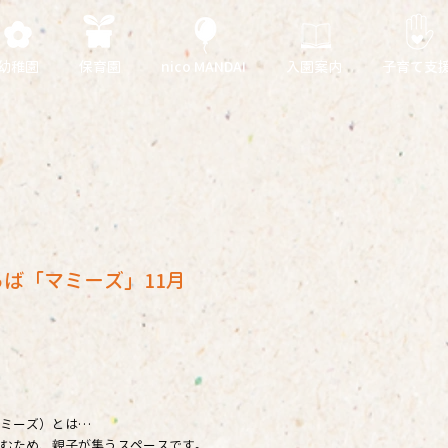
幼稚園
保育園
nico MANDAI
入園案内
子育て支
日
ば「マミーズ」11月
ミーズ）とは…
むため、親子が集うスペースです。