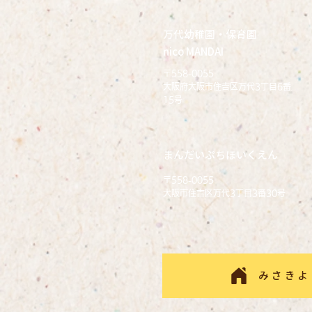
万代幼稚園・保育園
nico MANDAI
〒558-0055
大阪府大阪市住吉区万代3丁目6番
15号
まんだいぷちほいくえん
〒558-0055
大阪市住吉区万代3丁目3番30号
みさきよ