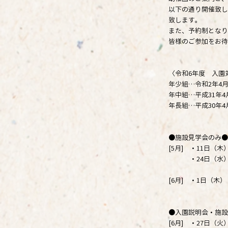
以下の通り開催致し
致します。
また、予約制となり
皆様のご参加をお待
〈令和6年度 入園
年少組…令和2年4
年中組…平成31年4
年長組…平成30年4
●施設見学会のみ
[5月] ・11日（
・24日（水） 
[6月] ・1日（木
●入園説明会・施設
[6月] ・27日（