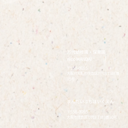
万代幼稚園・保育園
nico MANDAI
〒558-0055
大阪府大阪市住吉区万代3丁目6番
15号
まんだいぷちほいくえん
〒558-0055
大阪市住吉区万代3丁目3番30号