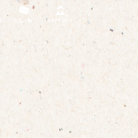
援
在園児向け
採用について
）