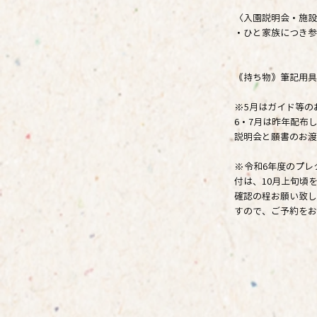
〈入園説明会・施設
・ひと家族につき参
｟持ち物｠筆記用具
※5月はガイド等の
6・7月は昨年配布
説明会と願書のお渡
※令和6年度のプレ
付は、10月上旬頃
確認の程お願い致し
すので、ご予約をお