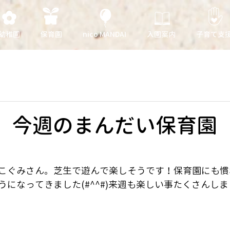
幼稚園
保育園
nico MANDAI
入園案内
子育て支
日 今週のまんだい保育園
こぐみさん。芝生で遊んで楽しそうです！保育園にも慣
うになってきました(#^^#)来週も楽しい事たくさんし