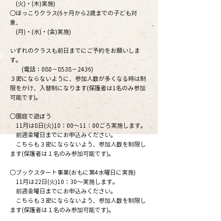
(火)・(木)実施)
○ほっこりクラス(6ヶ月から2歳までの子ども対
象、
(月)・(水)・(金)実施)
いずれのクラスも前日までにご予約をお願いしま
す。
(電話：080－8538－2436)
３密にならないように、参加人数が多くなる時は制
限をかけ、入替制になります(保護者は1名のみ参加
可能です)。
○園庭で遊ぼう
11月は8日(火)10：00～11：00ごろ実施します。
前週金曜日までにお申込みください。
こちらも３密にならないよう、参加人数を制限し
ます(保護者は１名のみ参加可能です)。
○ブックスタート事業(おもに第4水曜日に実施)
11月は22日(火)10：30～実施します。
前週金曜日までにお申込みください。
こちらも３密にならないよう、参加人数を制限し
ます(保護者は１名のみ参加可能です)。