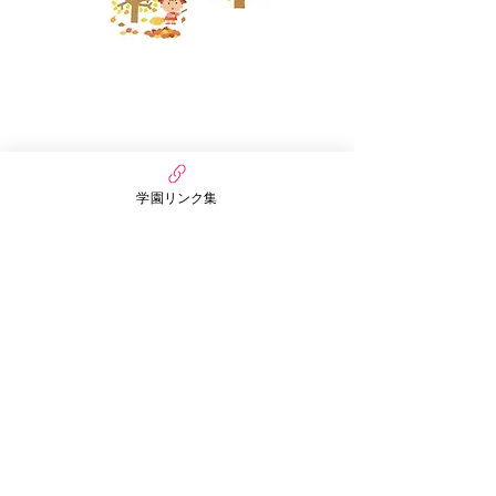
学園リンク集
万代幼稚園・保育園
nico MANDAI
〒558-0055
大阪府大阪市住吉区万代3丁目6番15号
まんだいぷちほいくえん
〒558-0055
大阪市住吉区万代3丁目3番30号
​お問い合わせ