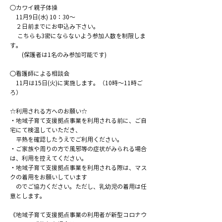
○カワイ親子体操
11月9日(水) 10：30～
２日前までにお申込み下さい。
こちらも3密にならないよう参加人数を制限しま
す。
(保護者は1名のみ参加可能です)
○看護師による相談会
11月は15日(火)に実施します。（10時～11時ご
ろ）
☆利用される方へのお願い☆
・地域子育て支援拠点事業を利用される前に、ご自
宅にて検温していただき、
平熱を確認したうえでご利用ください。
・ご家族や周りの方で風邪等の症状がみられる場合
は、利用を控えてください。
・地域子育て支援拠点事業を利用される際は、マス
クの着用をお願いしています
のでご協力ください。ただし、乳幼児の着用は任
意とします。
《地域子育て支援拠点事業の利用者が新型コロナウ