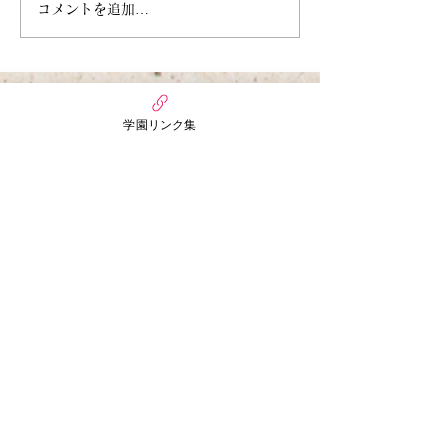
6月27日今週のまんだい保
6月21日 今週
コメントを追加…
育園（うさぎぐみ）
ぷちほいくえん(
万代幼稚園・保育園
学園リンク集
nico MANDAI
〒558-0055
大阪府大阪市住吉区万代3丁目6番15号
まんだいぷちほいくえん
〒558-0055
大阪市住吉区万代3丁目3番30号
​お問い合わせ
TEL：06-6671-4320
FAX：06-6678-7202
​※受付時間
【平日】AM10:00～PM7:00