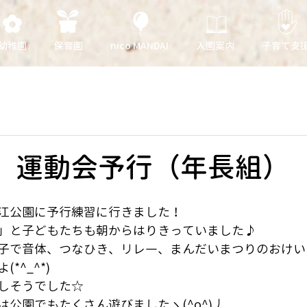
幼稚園
保育園
nico MANDAI
入園案内
子育て支
日 運動会予行（年長組）
江公園に予行練習に行きました！
」と子どもたちも朝からはりきっていました♪
子で音体、つなひき、リレ―、まんだいまつりのおけい
*^_^*)
しそうでした☆
公園でもたくさん遊びましたヽ(^o^)丿