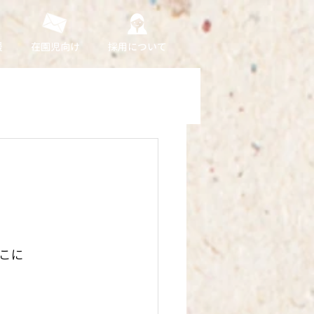
援
在園児向け
採用について
こに