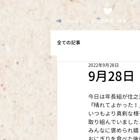
ホーム
万代の教育・保育
全ての記事
2022年9月28日
9月28
今日は年長組が住之
『晴れてよかった！
いつもより真剣な様
取り組んでいましたよ(
みんなに褒められ嬉
おにぎりを食べた後は