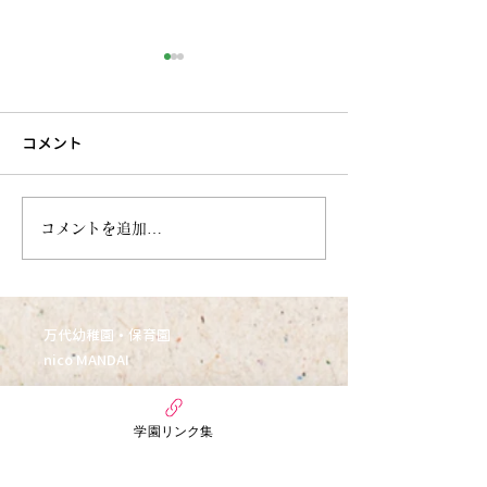
コメント
6月27日今週のまんだい保
6月21日 今週
コメントを追加…
育園（うさぎぐみ）
ぷちほいくえん(
万代幼稚園・保育園
nico MANDAI
〒558-0055
大阪府大阪市住吉区万代3丁目6番15号
学園リンク集
まんだいぷちほいくえん