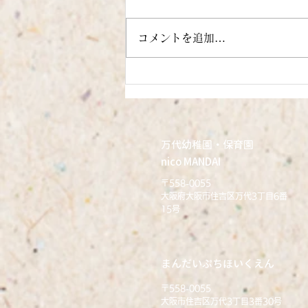
コメントを追加…
6月28日 今週のまんだいぷ
ちほいくえん(そらぐみ)
万代幼稚園・保育園
nico MANDAI
〒558-0055
大阪府大阪市住吉区万代3丁目6番
15号
まんだいぷちほいくえん
〒558-0055
大阪市住吉区万代3丁目3番30号