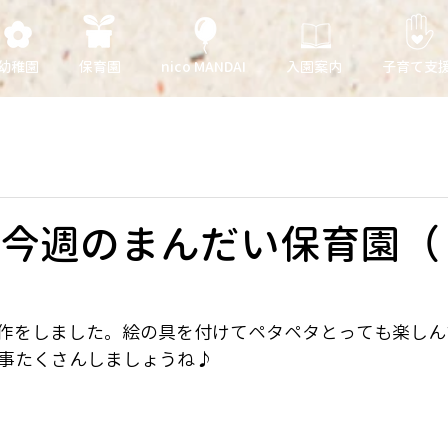
幼稚園
保育園
nico MANDAI
入園案内
子育て支
 今週のまんだい保育園（
作をしました。絵の具を付けてペタペタとっても楽しん
楽しい事たくさんしましょうね♪