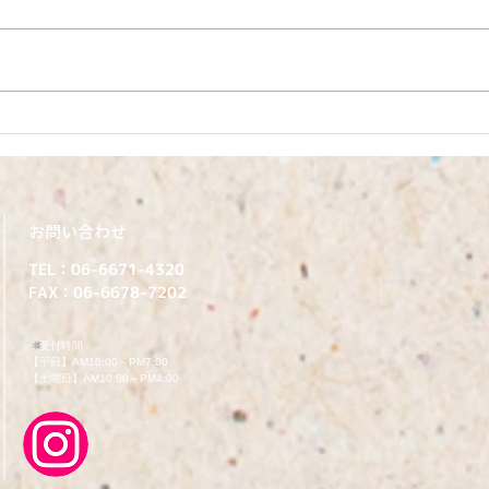
6月27日今週のまんだい保育
6月
園（うさぎぐみ）
ちほ
​お問い合わせ
TEL：06-6671-4320
FAX：06-6678-7202
​※受付時間
【平日】AM10:00～PM7:00
【土曜日】AM10:00～PM4:00