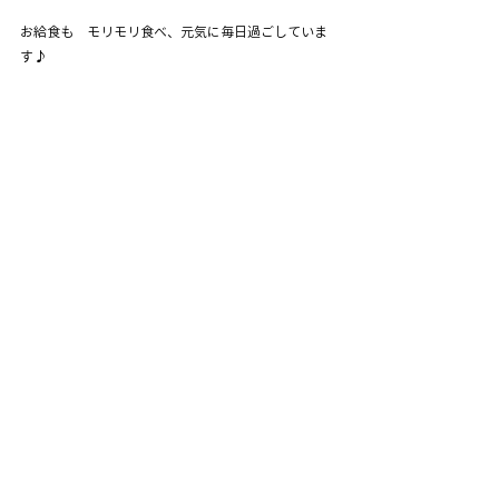
お給食も　モリモリ食べ、元気に毎日過ごしていま
す♪