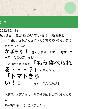
記事
2022年6月3日
6月3日 夏が近づいている！（もも組）
　今日は、お兄さんお姉さんが育てている夏野菜の
観察をしました。
かぼちゃ！
　きゅうり
や、
トマト　なす　ゴ
ーヤ　たまねぎ
　など・・・
「もう食べられ
日に日に大きくなり
る・・・？」
と言ったり、
「トマトきらー
い！！」　
など　色んな声が♪　
園庭で、お姉さんに　サラ砂を触らせてもらったり
★
お砂場でも　沢山遊べました☆