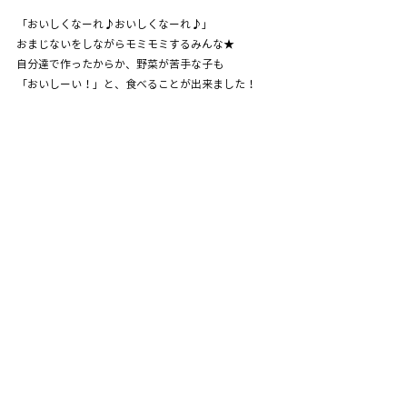
「おいしくなーれ♪おいしくなーれ♪」
おまじないをしながらモミモミするみんな★
自分達で作ったからか、野菜が苦手な子も
「おいしーい！」と、食べることが出来ました！