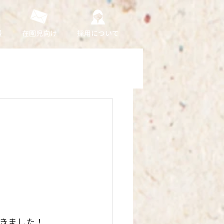
援
在園児向け
採用について
きました！