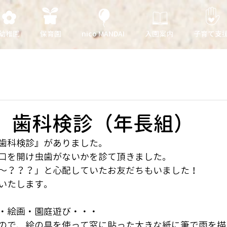
幼稚園
保育園
nico MANDAI
入園案内
子育て支
日 歯科検診（年長組）
歯科検診』がありました。
口を開け虫歯がないかを診て頂きました。
～？？？」と心配していたお友だちもいました！
いたします。
・絵画・園庭遊び・・・
ので、絵の具を使って窓に貼った大きな紙に筆で雨を描