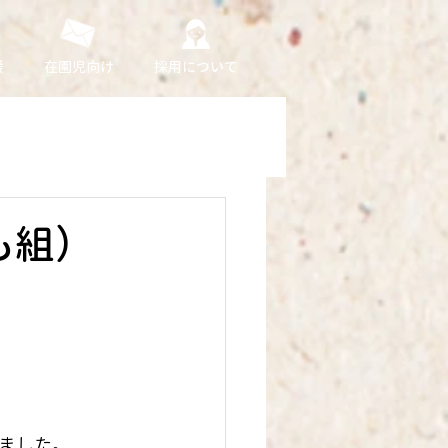
援
在園児向け
採用について
も組）
ました。