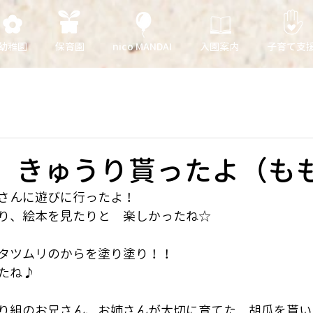
幼稚園
保育園
nico MANDAI
入園案内
子育て支
日 きゅうり貰ったよ（も
さんに遊びに行ったよ！
り、絵本を見たりと　楽しかったね☆
タツムリのからを塗り塗り！！
たね♪
り組のお兄さん、お姉さんが大切に育てた　胡瓜を貰い