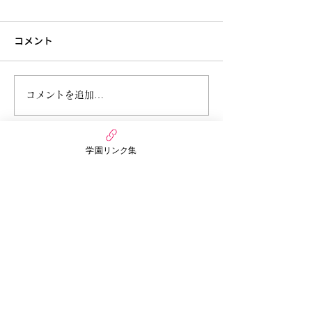
コメント
6月27日今週のまんだい保
6月21日 今週
コメントを追加…
育園（うさぎぐみ）
ぷちほいくえん(
学園リンク集
万代幼稚園・保育園
nico MANDAI
〒558-0055
大阪府大阪市住吉区万代3丁目6番15号
まんだいぷちほいくえん
〒558-0055
大阪市住吉区万代3丁目3番30号