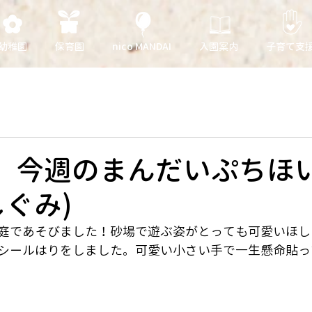
幼稚園
保育園
nico MANDAI
入園案内
子育て支
日 今週のまんだいぷちほ
しぐみ)
庭であそびました！砂場で遊ぶ姿がとっても可愛いほし
シールはりをしました。可愛い小さい手で一生懸命貼っ