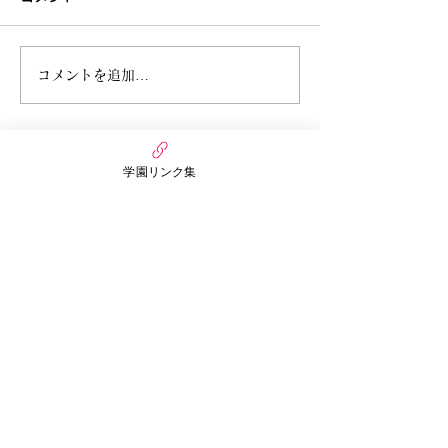
6月27日今週のまんだい保
6月21日 今週
コメントを追加…
育園（うさぎぐみ）
ぷちほいくえん(
学園リンク集
万代幼稚園・保育園
nico MANDAI
〒558-0055
大阪府大阪市住吉区万代3丁目6番15号
まんだいぷちほいくえん
〒558-0055
大阪市住吉区万代3丁目3番30号
​お問い合わせ
TEL：06-6671-4320