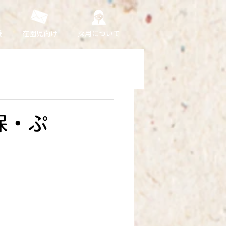
援
在園児向け
採用について
保・ぷ