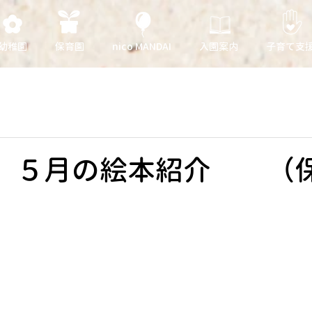
幼稚園
保育園
nico MANDAI
入園案内
子育て支
日 ５月の絵本紹介 （