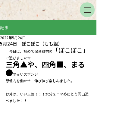
記事
2022年5月24日
5月24日 ぽこぽこ（もも組）
「ぽこぽこ」
　今日は、初めて保育教材の
で遊びました☆
三角▲や、四角■、まる
●
の赤いスポンジ
想像力を働かせ　伸び伸び楽しみました。
お外は、いい天気！！！水分をコマめにとり沢山遊
べました！！