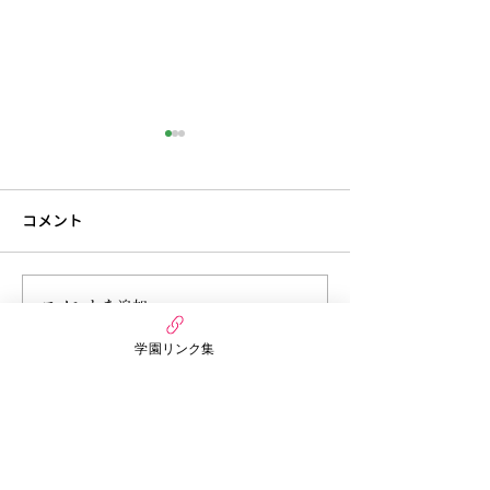
コメント
6月27日今週のまんだい保
6月21日 今週
コメントを追加…
育園（うさぎぐみ）
ぷちほいくえん(
学園リンク集
万代幼稚園・保育園
nico MANDAI
〒558-0055