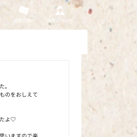
援
在園児向け
採用について
た。
ものをおしえて
たよ♡
思いますので楽