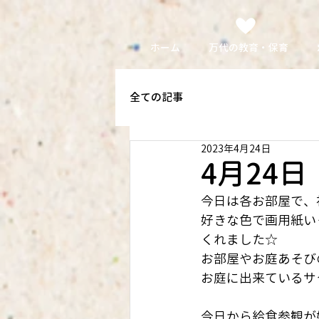
ホーム
万代の教育・保育
全ての記事
2023年4月24日
4月24
今日は各お部屋で、
好きな色で画用紙い
くれました☆
お部屋やお庭あそび
お庭に出来ているサ
今日から給食参観が