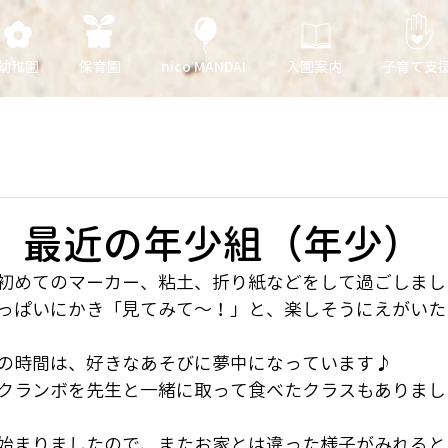
幼稚園
保育園
nico MANDAI
入園案内
子育て支
日 最近の年少組（年少）
初めてのマーカー、粘土、折り紙などをして過ごしまし
っぱいにかき「見てみて～！」と、楽しそうにえがいた
の時間は、好きなあそびに夢中になっています♪
クランボを先生と一緒に取って食べたクラスもありまし
始まりましたので、またお家とは違った様子がみれると