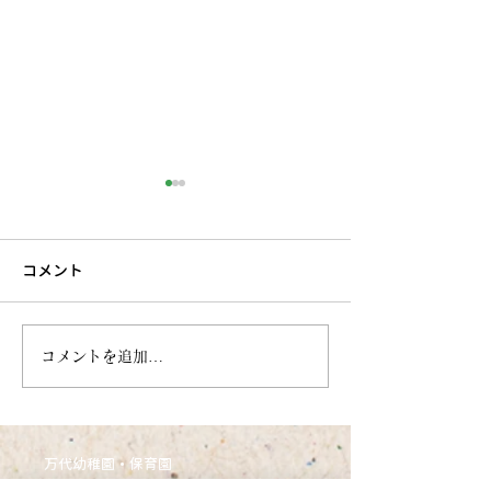
コメント
6月27日今週のまんだい保
6月21日 今週
コメントを追加…
育園（うさぎぐみ）
ぷちほいくえん(
万代幼稚園・保育園
nico MANDAI