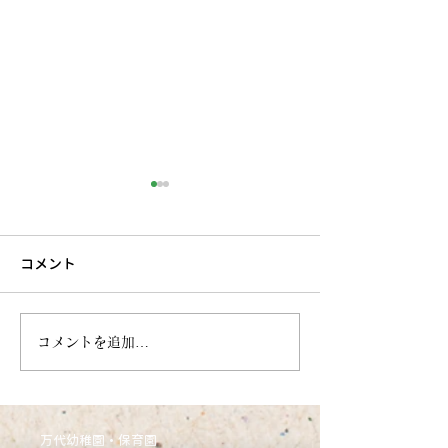
コメント
6月27日今週のまんだい保
6月21日 今週
コメントを追加…
育園（うさぎぐみ）
ぷちほいくえん(
万代幼稚園・保育園