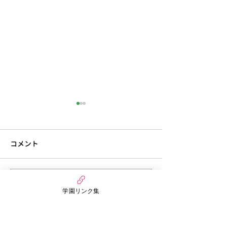
コメント
6月27日今週のまんだい保
6月21日 今週
コメントを追加…
学園リンク集
育園（うさぎぐみ）
ぷちほいくえん(