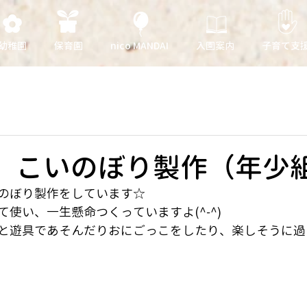
幼稚園
保育園
nico MANDAI
入園案内
子育て支
日 こいのぼり製作（年少
のぼり製作をしています☆
使い、一生懸命つくっていますよ(^-^)
と遊具であそんだりおにごっこをしたり、楽しそうに過