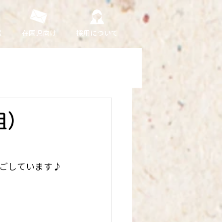
援
在園児向け
採用について
組）
ごしています♪