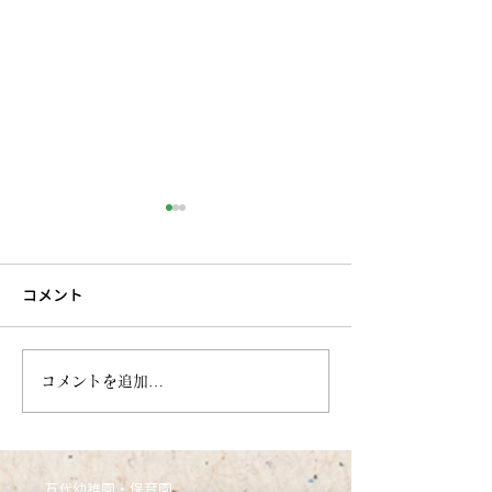
コメント
6月27日今週のまんだい保
6月21日 今週
コメントを追加…
育園（うさぎぐみ）
ぷちほいくえん(
万代幼稚園・保育園