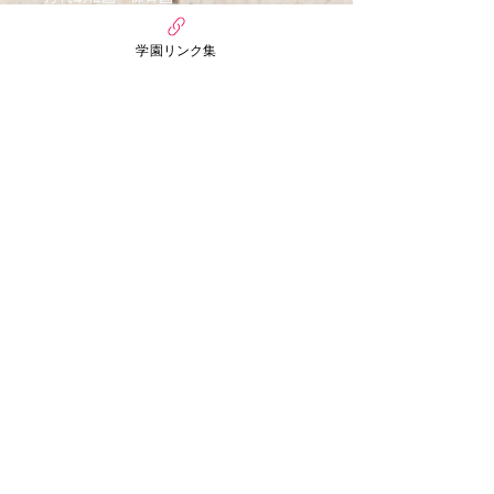
nico MANDAI
学園リンク集
〒558-0055
大阪府大阪市住吉区万代3丁目6番15号
まんだいぷちほいくえん
〒558-0055
大阪市住吉区万代3丁目3番30号
​お問い合わせ
TEL：06-6671-4320
FAX：06-6678-7202
​※受付時間
【平日】AM10:00～PM7:00
【土曜日】AM10:00～PM4:00
みさきようちえん