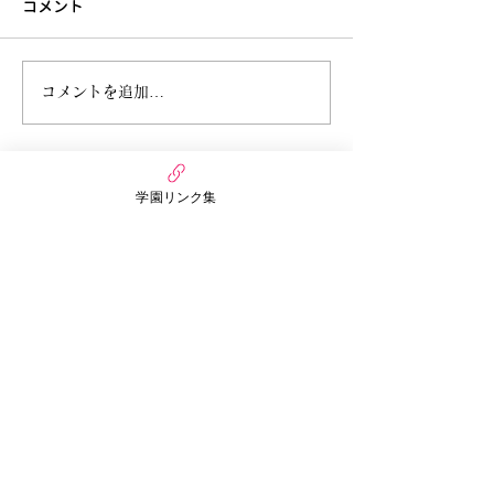
コメント
6月27日今週のまんだい保
6月21日 今週
コメントを追加…
育園（うさぎぐみ）
ぷちほいくえん(
学園リンク集
万代幼稚園・保育園
nico MANDAI
〒558-0055
大阪府大阪市住吉区万代3丁目6番15号
まんだいぷちほいくえん
〒558-0055
大阪市住吉区万代3丁目3番30号
​お問い合わせ