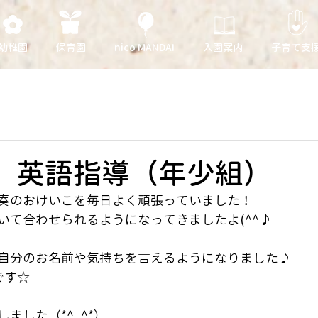
幼稚園
保育園
nico MANDAI
入園案内
子育て支
日 英語指導（年少組）
奏のおけいこを毎日よく頑張っていました！
いて合わせられるようになってきましたよ(^^♪
自分のお名前や気持ちを言えるようになりました♪
です☆
ました（*^_^*）