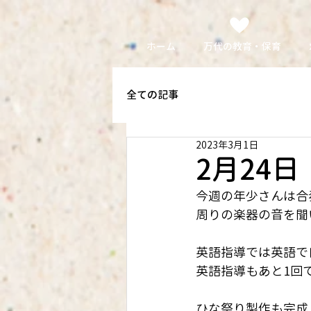
ホーム
万代の教育・保育
全ての記事
2023年3月1日
2月24
今週の年少さんは合
周りの楽器の音を聞
英語指導では英語で
英語指導もあと1回
ひな祭り製作も完成し