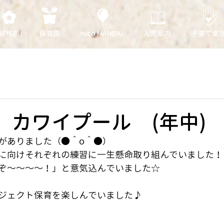
幼稚園
保育園
nico MANDAI
入園案内
子育て支
日 カワイプール (年中)
がありました（●＾o＾●）
に向けそれぞれの練習に一生懸命取り組んでいました！
ぞ～～～～！」と意気込んでいました☆
ジェクト保育を楽しんでいました♪