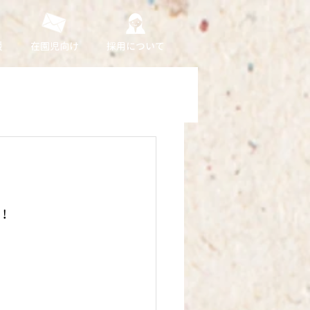
援
在園児向け
採用について
！