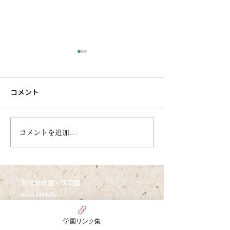
コメント
6月27日今週のまんだい保
6月21日 今週
コメントを追加…
育園（うさぎぐみ）
ぷちほいくえん(
万代幼稚園・保育園
nico MANDAI
〒558-0055
大阪府大阪市住吉区万代3丁目6番15号
学園リンク集